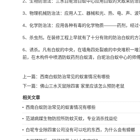
2、生物防治法：
三水白坭治白蚁
中心应用白蚁的天敌来防治
3、物理机械防治法：应用人工、器械和光、热、电、声、
4、化学防治法：应用各种有毒的化学物质———药剂，经
5、杀虫剂。在装修工程上早就有了十分有效的
防治白蚁
的方
6、诱杀。凡有白蚁的中央，在墙角四处裂痕的中央堆积一堆
前，在木构件中喷洒防蚁药剂白蚁清，白坭治白蚁中心的师
上一篇：
西南白蚁防治常见的蚁害情况有哪些
下一篇：
佛山三水灭鼠除四害 家里应该怎么预防老鼠
相关文章
西南白蚁防治常见的蚁害情况有哪些
范湖病媒生物防控所防蚊灭蚊，专业消杀找益伦
白坭专业除四害公司没有可以吃的东西，为什么会有蟑螂