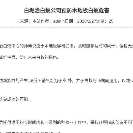
白坭治白蚁公司预防木地板白蚁危害
来源：本站
作者：admin
日期：2020/2/27
浏览：
25
治白蚁中心的师傅说由于木地板容易受潮，及时能够及时的风干，但也无
成维护层，防止未来白蚁的损伤。
防新族群的产生;设低压钠气灯泡于室 外，并于白蚁纷飞期间运用，以减
侵筑巢成功的可能。
工后托付运用的长时间内和一系列的种植业工作中，采取各项措施创造不