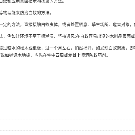
白蚁和应用真菌指示物找巢的方法。
波等物理能来防治白蚁的方法。
过一定的方法，直接接触白蚁虫体，或者处置栖息、孳生场所、危害对象
法，例如让环境不至于很潮湿、坚持通风;在白蚁容易出没的木制品表面
浸过糖水的松木或纸板，过一个月左右，悄然揭开，如发现白蚁聚集，即喷
傅说如铺设木地板，应先在空中四周或龙骨上喷洒防蚁药剂。