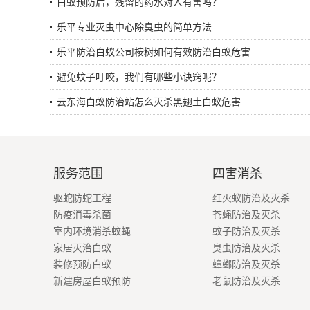
白蚁预防后，残留的药水对人有害吗？
乐平专业灭虫中心除臭虫的简单方法
乐平防治白蚁公司桉树如何有效防治白蚁危害
避免蚊子叮咬，我们有哪些小诀窍呢？
云东海白蚁防治站怎么灭杀黑翅土白蚁危害
服务范围
四害消杀
驱蛇防蛇工程
红火蚁防治及灭杀
防疫消毒杀菌
苍蝇防治及灭杀
室内环境消杀蚊蝇
蚊子防治及灭杀
家居灭治白蚁
臭虫防治及灭杀
装修预防白蚁
蟑螂防治及灭杀
新建房屋白蚁预防
老鼠防治及灭杀