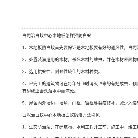
白坭治白蚁中心
木地板怎样预防白蚁
1、
木地板防白蚁首先要保证是木地板要有好的通风性，白坭
2、处置装潢运用的木材，杀死木材的蛀虫，并在木材表面构
3、选用抗蚁性、耐候性较佳的木材种类。
4、已完工的建筑物可在每年分飞时消灭飞来的有翅成虫，预
有翅成虫会跌落水中而淹死。
5、屋舍内外墙边、墙角、门框、窗框等裂痕修补，减少入
白坭治白蚁中心木地板白蚁防治方法引见
1、生态防治法：在建筑物、水利工程开工前、施工中、竣