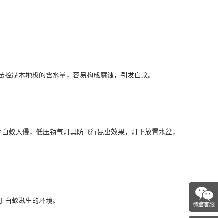
法控制木地板的含水量，容易构成腐蚀，引发白蚁。
少白蚁入侵，低压钠气灯具防飞行昆虫效果，灯下放置水盆，
利于白蚁滋生的环境。