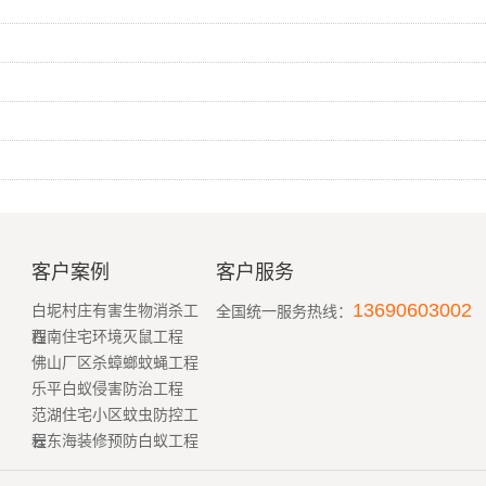
客户案例
客户服务
13690603002
白坭村庄有害生物消杀工
全国统一服务热线：
程
西南住宅环境灭鼠工程
佛山厂区杀蟑螂蚊蝇工程
乐平白蚁侵害防治工程
范湖住宅小区蚊虫防控工
程
云东海装修预防白蚁工程