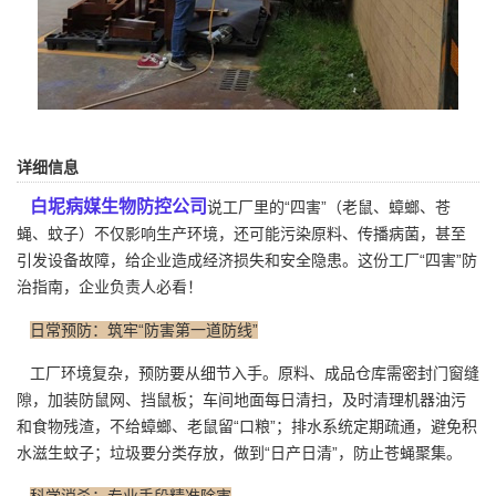
详细信息
白坭病媒生物防控公司
说工厂里的“四害”（老鼠、蟑螂、苍
蝇、蚊子）不仅影响生产环境，还可能污染原料、传播病菌，甚至
引发设备故障，给企业造成经济损失和安全隐患。这份工厂“四害”防
治指南，企业负责人必看！
日常预防：筑牢“防害第一道防线”
工厂环境复杂，预防要从细节入手。原料、成品仓库需密封门窗缝
隙，加装防鼠网、挡鼠板；车间地面每日清扫，
及时清理
机器油污
和食物残渣，不给蟑螂、老鼠留“口粮”；排水系统定期疏通，避免积
水滋生蚊子；垃圾要分类存放，做到“日产日清”，防止苍蝇聚集。
科学消杀：专业手段精准除害