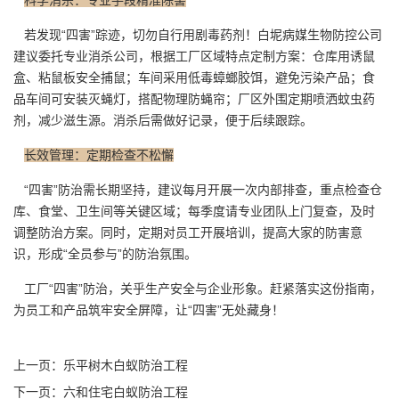
若发现“四害”踪迹，切勿自行用
剧毒药剂
！白坭病媒生物防控公司
建议委托专业消杀公司，根据工厂区域特点定制方案：仓库用诱鼠
盒、粘鼠板安全捕鼠；车间采用低毒蟑螂胶饵，避免污染产品；食
品车间可安装灭蝇灯，搭配物理防蝇帘；厂区外围定期喷洒蚊虫药
剂，减少滋生源。消杀后需做好记录，便于后续跟踪。
长效管理：定期检查不松懈
“四害”防治需长期坚持，建议每月开展一次内部排查，重点
检查仓
库
、食堂、卫生间等关键区域；每季度请专业团队上门复查，及时
调整防治方案。同时，定期对员工开展培训，提高大家的防害意
识，形成“全员参与”的防治氛围。
工厂“四害”防治，关乎生产安全与企业形象。赶紧落实这份指南，
为员工和产品筑牢安全屏障，让“四害”无处藏身！
上一页：
乐平树木白蚁防治工程
下一页：
六和住宅白蚁防治工程