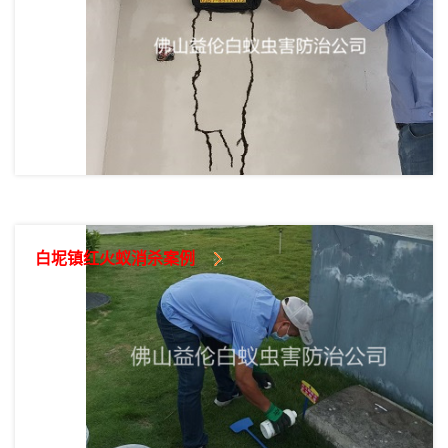
白坭镇红火蚁消杀案例