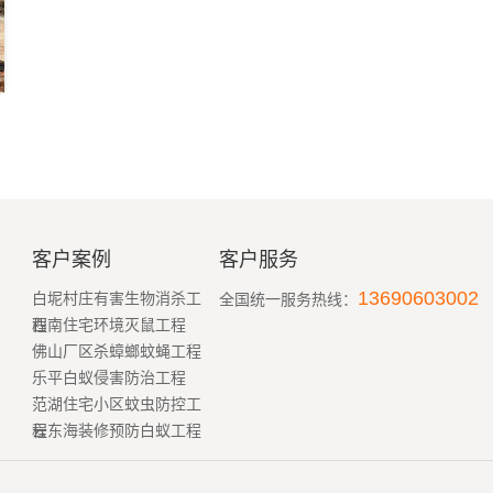
客户案例
客户服务
13690603002
白坭村庄有害生物消杀工
全国统一服务热线：
程
西南住宅环境灭鼠工程
佛山厂区杀蟑螂蚊蝇工程
乐平白蚁侵害防治工程
范湖住宅小区蚊虫防控工
程
云东海装修预防白蚁工程