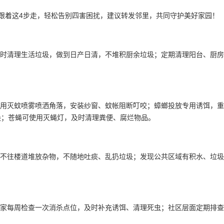
跟着这4步走，轻松告别四害困扰，建议转发邻里，共同守护美好家园！
时清理生活垃圾，做到日产日清，不堆积厨余垃圾；定期清理阳台、厨房
。
用灭蚊喷雾喷洒角落，安装纱窗、蚊帐阻断叮咬；蟑螂投放
专用诱饵
，重
换；苍蝇可使用灭蝇灯，及时清理粪便、腐烂物品。
不往楼道堆放杂物，不随地吐痰、乱扔垃圾；发现公共区域有积水、垃圾
家每周检查一次消杀点位，及时补充诱饵、清理死虫；社区层面定期排查