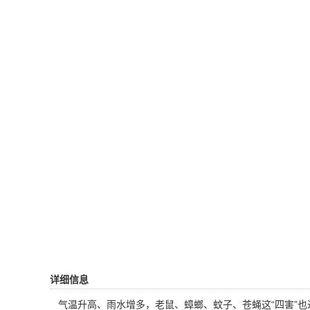
详细信息
气温升高、雨水增多，老鼠、蟑螂、蚊子、苍蝇这“四害”也