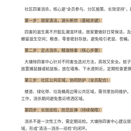
社区四害消杀，核心是“全员参与、分区施策、长效坚持”，
第一步：居家清洁，源头断供（基础关键）
四害的滋生离不开脏乱潮湿环境，居家要做好
日常保洁
，及
螂留滋生空间；粮食、零食密封存放，避免吸引老鼠、苍蝇
第二步：定点消杀，精准除害（核心步骤）
大塘除四害中心针对不同害虫选对方法，高效又安全。蚊子
放置捕鼠器或粘鼠板，放在墙角、下水道附近，定期检查更
第三步：社区公共区域，协同防护（全员配合）
楼道、绿化带、垃圾桶周边等公共区域，需邻里协同维护。
工作，消杀期间避免靠近喷洒区域。
第四步：长效巡检，防范反弹（持续保障）
消杀不是一次性工作，需定期巡检。大塘除四害中心建议居
域，形成“清洁—消杀—巡检”的闭环。